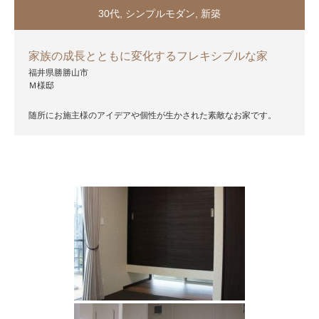
30代
,
シンプルモダン
,
新築
家族の成長とともに変化するフレキシブルな家
福井県勝勝山市
Ｍ様邸
随所にお施主様のアイデアや個性が生かされた素敵なお家です。