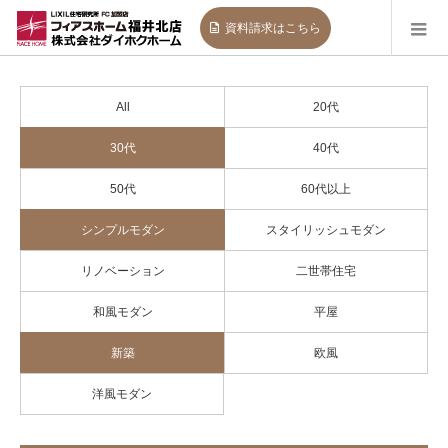
資料請求
はこちら
All
20代
30代
40代
50代
60代以上
シンプルモダン
スタイリッシュモダン
リノベーション
二世帯住宅
和風モダン
平屋
新築
欧風
洋風モダン