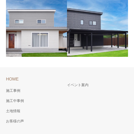
家族の距離もちょうどい
開放感あふれる空間で、
いＨＩＲＡＹＡ
自分らしさを解き放つ贅
40代 福井県勝山市 Ｉ様邸
沢なＨＩＲＡＹＡ
2026年3月
30代 福井県勝山市 Ｔ様邸
2026年3月
HOME
イベント案内
施工事例
施工中事例
広いＬＤＫ＆ウッドデッ
家族の絆を紡ぐ
キがここち良いお家
compact&stylishなお家
土地情報
30代 福井県勝山市 N様邸
20代 福井県勝山市 Ｔ様邸
お客様の声
2026年2月
2026年3月