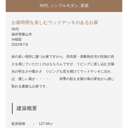
30代
,
シンプルモダン
,
新築
お家時間を楽しむウッドデッキのあるお家
30代
福井県勝山市
Ｍ様邸
2022年7月
緑の多い場所に建つお家ですから、高気密・高断熱住宅の性能の良
さを感じていただくのはもちろんですが、リビングに差し込む太陽
光の明るさや暖かさ、リビングも窓を開けてウッドデッキに出れ
ば、優しい風が・・・・。 四季の彩を太陽や風の変化から感じ
取れる素敵なお家です。
建築概要
延床面積 ： 127.66㎡