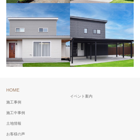
家族の距離もちょうどい
開放感あふれる空間で、
いＨＩＲＡＹＡ
自分らしさを解き放つ贅
40代 福井県勝山市 Ｉ様邸
沢なＨＩＲＡＹＡ
2026年3月
30代 福井県勝山市 Ｔ様邸
2026年3月
HOME
イベント案内
施工事例
施工中事例
広いＬＤＫ＆ウッドデッ
家族の絆を紡ぐ
キがここち良いお家
compact&stylishなお家
土地情報
30代 福井県勝山市 N様邸
20代 福井県勝山市 Ｔ様邸
お客様の声
2026年2月
2026年3月