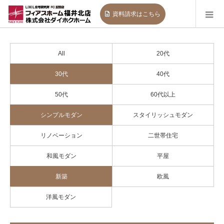
資料請求
はこちら
All
20代
30代
40代
50代
60代以上
シンプルモダン
スタイリッシュモダン
リノベーション
二世帯住宅
和風モダン
平屋
新築
欧風
洋風モダン