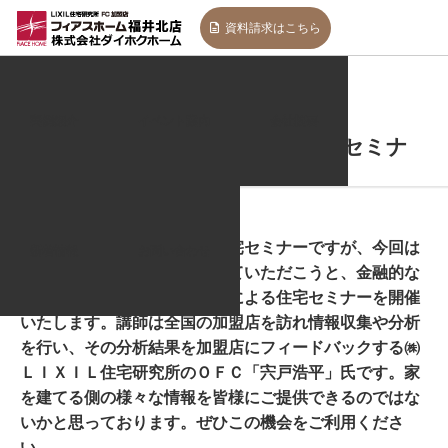
資料請求
はこちら
2024.10.14
インフォメーション
実例紹介
イベント案内
会社概要
【無料】知らないと損！家づくりセミナ
ー&住宅相談会
定期的に行っておりました住宅セミナーですが、今回は
新着情報
お問い合わせ
違った角度からお客様に聞いていただこうと、金融的な
お話ではなく、住宅の専門家による住宅セミナーを開催
いたします。講師は全国の加盟店を訪れ情報収集や分析
を行い、その分析結果を加盟店にフィードバックする㈱
ＬＩＸＩＬ住宅研究所のＯＦＣ「宍戸浩平」氏です。家
を建てる側の様々な情報を皆様にご提供できるのではな
いかと思っております。ぜひこの機会をご利用くださ
い。